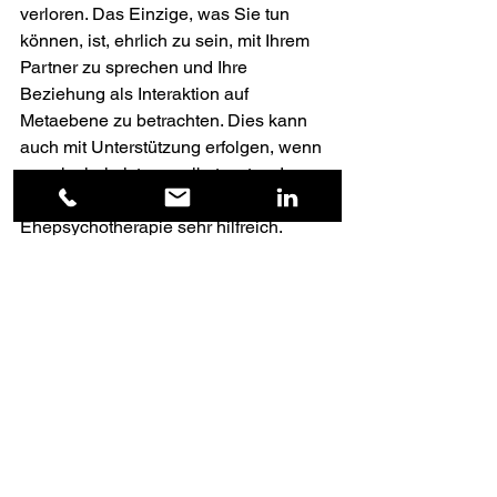
verloren. Das Einzige, was Sie tun 
können, ist, ehrlich zu sein, mit Ihrem 
Partner zu sprechen und Ihre 
Beziehung als Interaktion auf 
Metaebene zu betrachten. Dies kann 
auch mit Unterstützung erfolgen, wenn 
es schwierig ist, es selbst zu tun. In 
solchen Situationen ist eine Paar- und 
Ehepsychotherapie sehr hilfreich. 
Rückzug aus der 
Hilflosigkeit – interne 
Emigration
Die dritte Ursache für Einsamkeit ist 
„Wortmangel“, also Schwierigkeiten, 
über Themen zu sprechen und sich 
gegenseitig Probleme zu erklären. 